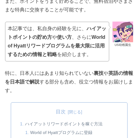
また、ポイントをうまく貯めることで、無料宿泊やさまざ
まな特典に交換することが可能です。
本記事では、私自身の経験を元に、
ハイアッ
トポイントの貯め方
や
使い方
、さらに
World
US幼稚園生
of Hyattリワードプログラムを最大限に活用
するための情報と戦略
を紹介します。
特に、日本人にはあまり知られていない
裏技
や
英語の情報
を日本語で解説
する部分も含め、役立つ情報をお届けしま
す。
目次
ハイアットリワードポイントを稼ぐ方法
World of Hyattプログラムに登録