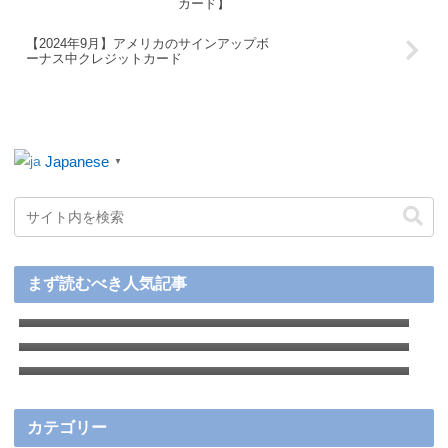
カード】
【2024年9月】アメリカのサインアップボ
ーナス中クレジットカード
Japanese
▼
【2026年最新】アメリカ赴任前後の徹底ガイ
まず読むべき人気記事
ド：準備から生活のコツまで
【2026年最新】アメリカ駐在で実際に作った
クレジットカードおすすめ厳選８枚＋用途別
アメリカでお得に買い物！Rakutenで簡単に
人気カードを徹底比較
キャッシュバックをゲットする方法
カテゴリー