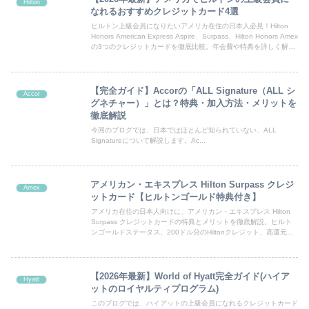
Hilton
なれるおすすめクレジットカード4選
ヒルトン上級会員になりたいアメリカ在住の日本人必見！Hilton
Honors American Express Aspire、Surpass、Hilton Honors Amex
の3つのクレジットカードを徹底比較。年会費や特典を詳しく解説
します。ヒルトンでの旅行をもっとお得に快適に！
【完全ガイド】Accorの「ALL Signature（ALL シ
Accor
グネチャー）」とは？特典・加入方法・メリットを
徹底解説
今回のブログでは、日本ではほとんど知られていない、ALL
Signatureについて解説します。Ac...
アメリカン・エキスプレス Hilton Surpass クレジ
Amex
ットカード【ヒルトンゴールド特典付き】
アメリカ在住の日本人向けに、アメリカン・エキスプレス Hilton
Surpass クレジットカードの特典とメリットを徹底解説。ヒルト
ンゴールドステータス、200ドル分のHiltonクレジット、高還元ポ
イントなど、旅行好きに必見のカード情報をお届けします。
【2026年最新】World of Hyatt完全ガイド(ハイア
Hyatt
ットのロイヤルティプログラム)
このブログでは、ハイアットの上級会員になれるクレジットカード