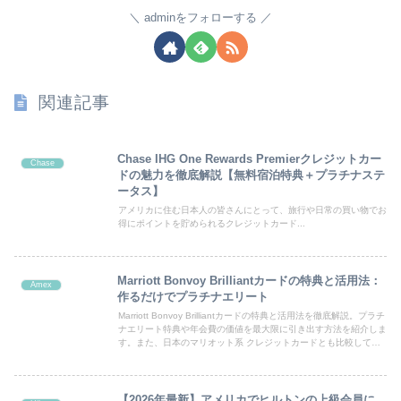
adminをフォローする
関連記事
Chase IHG One Rewards Premierクレジットカー
Chase
ドの魅力を徹底解説【無料宿泊特典＋プラチナステ
ータス】
アメリカに住む日本人の皆さんにとって、旅行や日常の買い物でお
得にポイントを貯められるクレジットカード...
Marriott Bonvoy Brilliantカードの特典と活用法：
Amex
作るだけでプラチナエリート
Marriott Bonvoy Brilliantカードの特典と活用法を徹底解説。プラチ
ナエリート特典や年会費の価値を最大限に引き出す方法を紹介しま
す。また、日本のマリオット系 クレジットカードとも比較して解
説します。
【2026年最新】アメリカでヒルトンの上級会員に