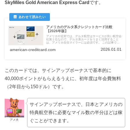
SkyMiles Gold American Express Card
です。
アメリカのデルタ系クレジットカード比較
【2026年版】
アメリカや近郊では、デルタ航空はサービスが良い航空会
社第１位なので、デルタ系カードをうまく活用すること
は、アメリカ在住マイラーには必須です。 この記事で
は、Delta SkyMiles Blue, Gold, Platinum, and Reserveの
2026.01.01
american-creditcard.com
各クレジットカードを徹底比較し、それぞれの特長や利点
を詳しく解説します。
このカードでは、サインアップボーナスで基本的に
40,000ポイントがもらえるうえに、初年度は年会費無料
（2年目から150ドル）です。
サインアップボーナスで、日本とアメリカの
特典航空券に必要なマイル数の半分ほどは稼
アメ犬
ぐことができます。