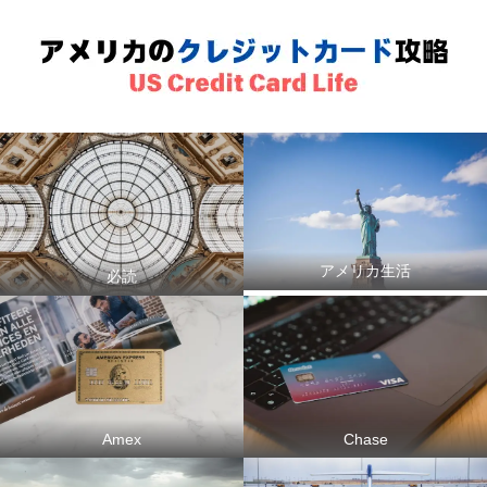
アメリカ生活
必読
Amex
Chase