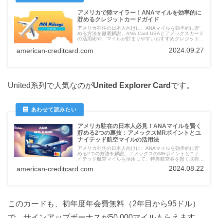
アメリカで陸マイラー！ANAマイルを効率的に
貯めるクレジットカードガイド
アメリカ在住の日本人向けに、ANAマイルを効率的に貯
める方法を徹底解説。ANA Card USAとアメックスカード
の活用術や、マイルが貯まりやすいおすすめクレジットカ
ードを紹介します。
2024.09.27
american-creditcard.com
United系列で人気なのが
United Explorer Card
です。
アメリカ駐在の日本人必見！ANAマイルを賢く
貯める2つの裏技：アメックスMRポイントとユ
ナイテッド航空マイルの活用法
アメリカ在住の日本人向けに、ANAマイルを効率的に貯
める2つの方法を解説。アメックスのMRポイントとユナ
イテッド航空マイルを活用して、特典航空券を賢く取得
し、旅行や一時帰国をお得に楽しむ方法を紹介します。
2024.08.22
american-creditcard.com
このカードも、初年度年会費無料（2年目から95ドル）
で、サインアップボーナスが50,000マイルもらえます。