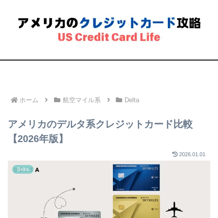
必読
アメリカ生活
Amex
Chase
ホテル系
航空マイル系
ホーム
航空マイル系
Delta
アメリカのデルタ系クレジットカード比較
【2026年版】
2026.01.01
Delta