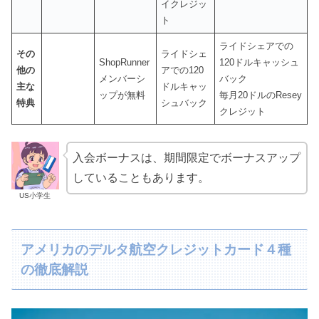
イクレジッ
ト
ライドシェアでの
その
ライドシェ
ShopRunner
120ドルキャッシュ
他の
アでの120
メンバーシ
バック
主な
ドルキャッ
ップが無料
毎月20ドルのResey
特典
シュバック
クレジット
入会ボーナスは、期間限定でボーナスアップ
していることもあります。
US小学生
アメリカのデルタ航空クレジットカード４種
の徹底解説