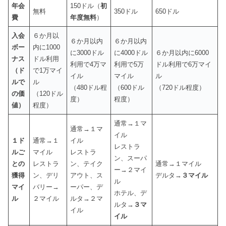
年会
150ドル（
初
無料
350ドル
650ドル
費
年度無料
）
入会
６か月以
６か月以内
６か月以内
ボー
内に1000
に3000ドル
に4000ドル
６か月以内に6000
ナス
ドル利用
利用で4万マ
利用で5万
ドル利用で6万マイ
（ド
で1万マイ
イル
マイル
ル
ルで
ル
（480ドル程
（600ドル
（720ドル程度）
の価
（120ドル
度）
程度）
値）
程度）
通常→１マ
通常→１マ
イル
１ド
通常→１
イル
レストラ
ルご
マイル
レストラ
ン、スーパ
との
レストラ
ン、テイク
通常→１マイル
ー→２マイ
獲得
ン、デリ
アウト、ス
デルタ→
３マイル
ル
マイ
バリー→
ーパー、デ
ホテル、デ
ル
２マイル
ルタ→２マ
ルタ→
３マ
イル
イル