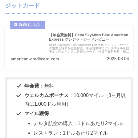
ジットカード
【年会費無料】Delta SkyMiles Blue American
Express クレジットカードレビュー
Delta SkyMiles Blue American Express クレジットカード
の魅力と特典を徹底解説。年会費無料でデルタマイルを効
率よく貯めたい方に最適なカード。外貨手数料無料、機内
購入割引、Amex Offersなど、豊富な特典を詳しく紹介し
2025.08.04
american-creditcard.com
ます。
年会費
：無料
ウェルカムボーナス
：10,000マイル（3ヶ月以
内に1,000ドル利用）
マイル獲得
：
デルタ航空の購入：1ドルあたり2マイル
レストラン：1ドルあたり2マイル