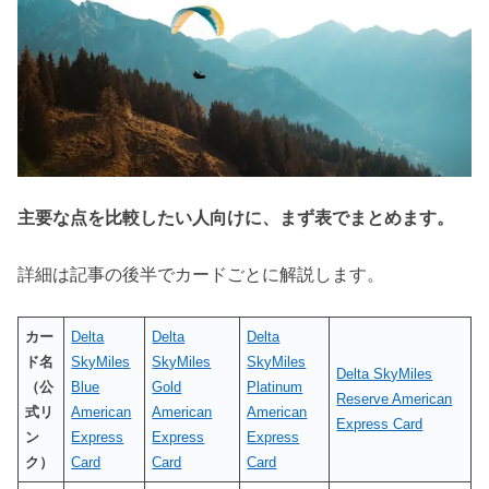
主要な点を比較したい人向けに、まず表でまとめます。
詳細は記事の後半でカードごとに解説します。
カー
Delta
Delta
Delta
ド名
SkyMiles
SkyMiles
SkyMiles
Delta SkyMiles
（公
Blue
Gold
Platinum
Reserve American
式リ
American
American
American
Express Card
ン
Express
Express
Express
ク）
Card
Card
Card