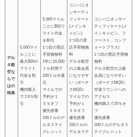
コンパニオ
ンサーティ
5,000マイル
フィケート
コンパニオンサー
ごとに$50フ
(メインキ
ティフィケート(メ
ライト代金
ャビン)
インキャビン、フ
を割引
1つ目の受
ァースト、コンフ
5,000マイ
1つ目の受託
託手荷物無
ォートプラス)
ルごとに
手荷物無料
料
1つ目の受託手荷物
デル
最大$50の
1年に10,000
デルタ航空
無料
タ航
フライト
ドル利用で
の上級会員
デルタ航空の上級
空な
代金を割
200ドル分還
になりやす
会員になりやすい
らで
引
元
い（ボーナ
（ボーナスMQD）
はの
機内購入
マイルでの
スMQD）
空港ラウンジへの
特典
で２0％割
予約が１
マイルでの
アクセス
引
５％オフ
予約が１
機内購入で20％オ
優先搭乗
５％オフ
フ
100ドルのデ
優先搭乗
優先搭乗
ルタステイ
150ドルの
200ドルのデルタス
クレジット
デルタステ
テイクレジット