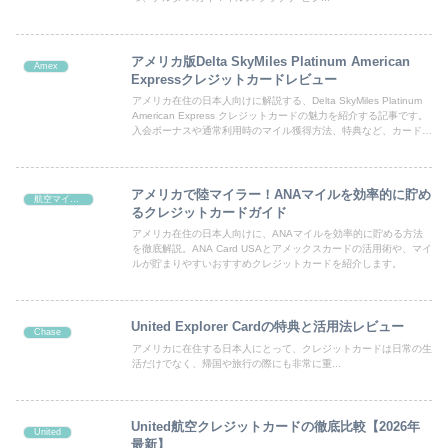
アメリカ版Delta SkyMiles Platinum American
Amex
Expressクレジットカードレビュー
アメリカ在住の日本人向けに解説する、Delta SkyMiles Platinum
American Express クレジットカードの魅力を紹介する記事です。
入会ボーナスや通常利用時のマイル獲得方法、特典など、カードの
利点を詳しく解説しています。
アメリカで陸マイラー！ANAマイルを効率的に貯め
航空マイル系
るクレジットカードガイド
アメリカ在住の日本人向けに、ANAマイルを効率的に貯める方法
を徹底解説。ANA Card USAとアメックスカードの活用術や、マイ
ルが貯まりやすいおすすめクレジットカードを紹介します。
United Explorer Cardの特典と活用法レビュー
Chase
アメリカに在住する日本人にとって、クレジットカードは日常の生
活だけでなく、帰国や旅行の際にも非常に重...
United航空クレジットカードの徹底比較【2026年
United
最新】