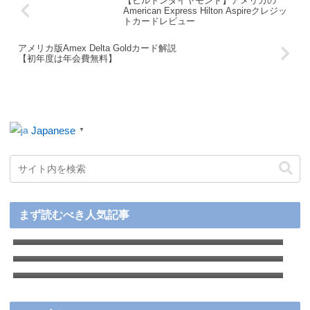
【ヒルトンダイヤモンド】アメリカの
American Express Hilton Aspireクレジッ
トカードレビュー
アメリカ版Amex Delta Goldカード解説
【初年度は年会費無料】
Japanese
▼
【2026年最新】アメリカ赴任前後の徹底ガイ
まず読むべき人気記事
ド：準備から生活のコツまで
【2026年最新】アメリカ駐在で実際に作った
クレジットカードおすすめ厳選８枚＋用途別
アメリカでお得に買い物！Rakutenで簡単に
人気カードを徹底比較
キャッシュバックをゲットする方法