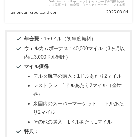
Gold American Express クレジットカードの特徴を紹介
する記事です。年会費、ウェルカムボーナス、マイル獲得
方法、特典など、カードの魅力を具体的に解説していま
2025.08.04
american-creditcard.com
す。
年会費
：150ドル（初年度無料）
ウェルカムボーナス
：40,000マイル（3ヶ月以
内に3,000ドル利用）
マイル獲得
：
デルタ航空の購入：1ドルあたり2マイル
レストラン：1ドルあたり2マイル（全世
界）
米国内のスーパーマーケット：1ドルあた
り2マイル
その他の購入：1ドルあたり1マイル
特典
：