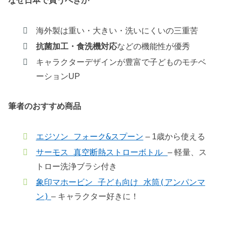
なぜ日本で買うべきか
海外製は重い・大きい・洗いにくいの三重苦
抗菌加工・食洗機対応
などの機能性が優秀
キャラクターデザインが豊富で子どものモチベ
ーションUP
筆者のおすすめ商品
エジソン フォーク&スプーン
– 1歳から使える
サーモス 真空断熱ストローボトル
– 軽量、ス
トロー洗浄ブラシ付き
象印マホービン 子ども向け 水筒(アンパンマ
ン)
– キャラクター好きに！