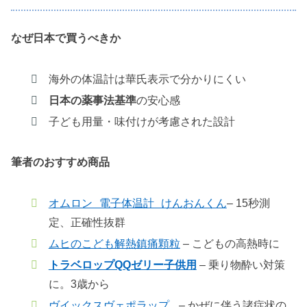
なぜ日本で買うべきか
海外の体温計は華氏表示で分かりにくい
日本の薬事法基準
の安心感
子ども用量・味付けが考慮された設計
筆者のおすすめ商品
オムロン 電子体温計 けんおんくん
– 15秒測
定、正確性抜群
ムヒのこども解熱鎮痛顆粒
– こどもの高熱時に
トラベロップQQゼリー子供用
– 乗り物酔い対策
に。3歳から
ヴイックスヴェポラップ
– かぜに伴う諸症状の