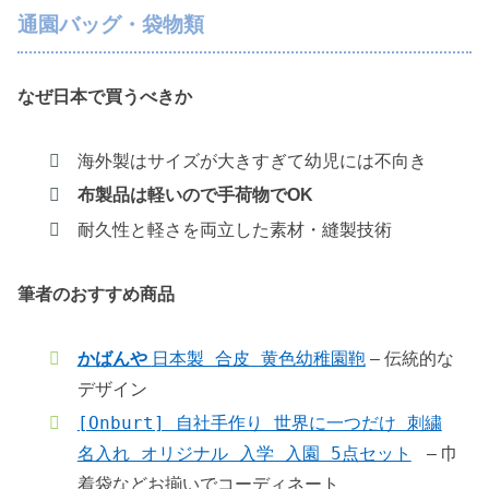
通園バッグ・袋物類
なぜ日本で買うべきか
海外製はサイズが大きすぎて幼児には不向き
布製品は軽いので手荷物でOK
耐久性と軽さを両立した素材・縫製技術
筆者のおすすめ商品
日本製 合皮 黄色幼稚園鞄
かばんや
– 伝統的な
デザイン
[Onburt] 自社手作り 世界に一つだけ 刺繍
名入れ オリジナル 入学 入園 5点セット
– 巾
着袋などお揃いでコーディネート