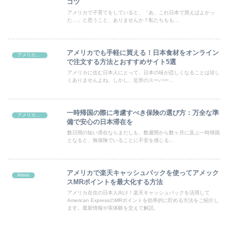
コツ
アメリカで子育てをしていると、「あ、これ日本で買えばよかっ
た…」と思うこと、ありませんか？私たちもも...
アメリカでも手軽に買える！日本食材をオンライン
アメリカ生活
で注文する方法とおすすめサイト5選
アメリカに住む日本人にとって、日本の味が恋しくなることは珍し
くありませんよね。しかし、近所のスーパー...
一時帰国の際に考慮すべき保険の選び方：万全な準
アメリカ生活
備で安心の日本滞在を
数日間の短い滞在ならまだしも、数週間から数ヶ月に及ぶ一時帰国
となると、無保険でいることに不安を感じる...
アメリカで楽天キャッシュバックを使ってアメック
Amex
スMRポイントを最大化する方法
アメリカ在住の日本人向け！楽天キャッシュバックを活用して
American ExpressのMRポイントを効率的に貯める方法をご紹介し
ます。最新情報や実体験を交えて解説。