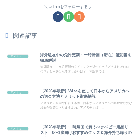
adminをフォローする
関連記事
海外駐在中の免許更新：一時帰国（滞在）証明書を
アメリカ生活
徹底解説
海外駐在中、免許更新のタイミングが近づくと「どうすればいい
の？」と不安になる方も多いはず。本記事では...
【2026年最新】Wiseを使って日本からアメリカへ
アメリカ生活
の送金方法とメリット徹底解説
アメリカに留学や駐在する際、日本からアメリカへの送金が必要な
場面が頻繁にありますよね。アメ犬例えば、...
【2026年最新】一時帰国で買うべきベビー用品リ
アメリカ生活
スト｜0〜1歳向けおすすめグッズ＆海外持ち帰りの