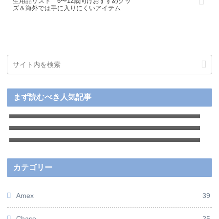
生用品リスト｜6〜12歳向けおすすめグッ
ズ＆海外では手に入りにくいアイテムま
とめ
【2026年最新】アメリカ赴任前後の徹底ガイ
まず読むべき人気記事
ド：準備から生活のコツまで
【2026年最新】アメリカ駐在で実際に作った
クレジットカードおすすめ厳選８枚＋用途別
アメリカでお得に買い物！Rakutenで簡単に
人気カードを徹底比較
キャッシュバックをゲットする方法
カテゴリー
Amex
39
Chase
25