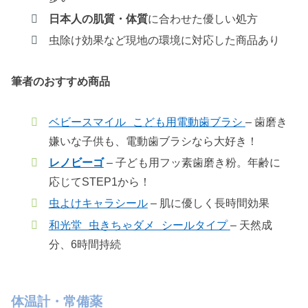
日本人の肌質・体質
に合わせた優しい処方
虫除け効果など現地の環境に対応した商品あり
筆者のおすすめ商品
ベビースマイル こども用電動歯ブラシ
– 歯磨き
嫌いな子供も、電動歯ブラシなら大好き！
レノビーゴ
– 子ども用フッ素歯磨き粉。年齢に
応じてSTEP1から！
虫よけキャラシール
– 肌に優しく長時間効果
和光堂 虫きちゃダメ シールタイプ
– 天然成
分、6時間持続
体温計・常備薬