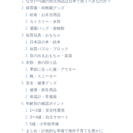
なぜ1〜5歳の幼児用品は日本で買うべきなのか？
保育園・幼稚園グッズ
給食・お弁当用品
カトラリー・水筒
通園バッグ・袋物類
知育玩具・おもちゃ
日本語の本・絵本
知育パズル・ブロック
音の出るおもちゃ・楽器
衣類・身の回り品
季節に合った服・アウター
靴・スニーカー
安全・健康グッズ
健康・衛生用品
体温計・常備薬
年齢別の確認ポイント
1〜2歳：安全性重視
3〜4歳：自立サポート
5歳：小学校準備
まとめ：計画的な準備で海外子育てを豊かに