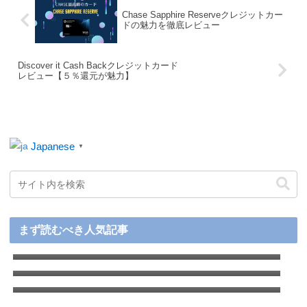
Chase Sapphire Reserveクレジットカー
ドの魅力を徹底レビュー
Discover it Cash Backクレジットカード
レビュー【５％還元が魅力】
Japanese
▼
【2026年最新】アメリカ赴任前後の徹底ガイ
まず読むべき人気記事
ド：準備から生活のコツまで
【2026年最新】アメリカ駐在で実際に作った
クレジットカードおすすめ厳選８枚＋用途別
アメリカでお得に買い物！Rakutenで簡単に
人気カードを徹底比較
キャッシュバックをゲットする方法