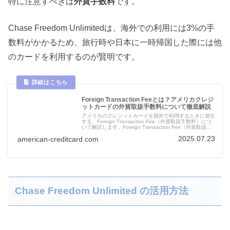
特に注意すべきは
外貨手数料
です。
Chase Freedom Unlimitedは、海外での利用には3%の手
数料がかかるため、旅行時や日本に一時帰国した際には他
のカードを利用するのが賢明です。
Foreign Transaction Feeとは？アメリカクレジ
ットカードの外貨取扱手数料について徹底解説
アメリカのクレジットカードを国外で利用するときに発生
する、Foreign Transaction Fee（外貨取扱手数料）につ
いて解説します。Foreign Transaction Fee（外貨取扱手
数料）が無料のクレジットカードについても、あわせて紹
2025.07.23
american-creditcard.com
介します。
Chase Freedom Unlimited の活用方法