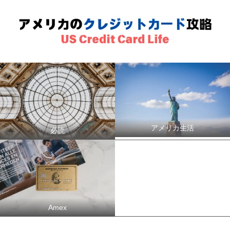
アメリカ生活
必読
Chase
Amex
ホテル系
航空マイル系