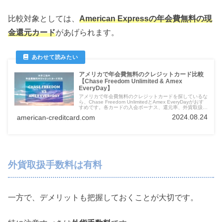
比較対象としては、
American Expressの年会費無料の現
金還元カード
があげられます。
アメリカで年会費無料のクレジットカード比較
【Chase Freedom Unlimited & Amex
EveryDay】
アメリカで年会費無料のクレジットカードを探しているな
ら、Chase Freedom UnlimitedとAmex EveryDayがおす
すめです。各カードの入会ボーナス、還元率、外貨取扱手
数料を徹底比較し、あなたに最適なカードを見つけましょ
2024.08.24
american-creditcard.com
う。
外貨取扱手数料は有料
一方で、デメリットも把握しておくことが大切です。